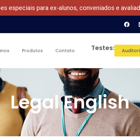
es especiais para ex-alunos,
conveniados e avalia
Testes:
anos
Produtos
Contato
Auditori
Legal English