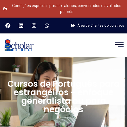
Condições especiais para ex-alunos,
conveniados e avaliados
por nós
Área de Clientes Corporativos
Cursos de Português para
estrangeiros - enfoque
generalista ou para
negócios